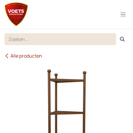
Overslaan naar inhoud
Alle producten