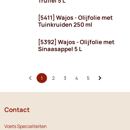
Truffel 5 L
[5411] Wajos - Olijfolie met
Tuinkruiden 250 ml
[5392] Wajos - Olijfolie met
Sinaasappel 5 L
1
2
3
4
5
Contact
Voets Specialiteiten