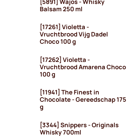
[5891] Wajos - Whisky
Balsam 250 ml
[17261] Violetta -
Vruchtbrood Vijg Dadel
Choco 100 g
[17262] Violetta -
Vruchtbrood Amarena Choco
100 g
[11941] The Finest in
Chocolate - Gereedschap 175
g
[3344] Snippers - Originals
Whisky 700ml