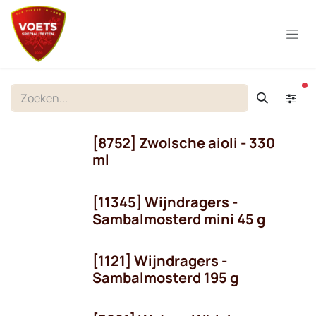
Overslaan naar inhoud
ac
[8752] Zwolsche aioli - 330
ml
[11345] Wijndragers -
Sambalmosterd mini 45 g
[1121] Wijndragers -
Sambalmosterd 195 g