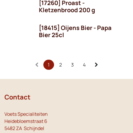
[17260] Proast -
Kletzenbrood 200 g
[18415] Oijens Bier - Papa
Seizoen
Bier 25cl
1
2
3
4
Contact
Voets Specialiteiten
Heidebloemstraat 6
5482 ZA Schijndel