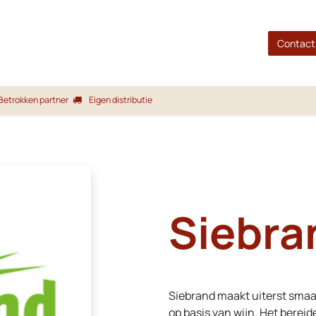
gina
Shop
Merken
Blog
Over ons
Service
Contact
Betrokken partner
Eigen distributie
Siebra
Siebrand maakt uiterst smaa
op basis van wijn. Het berei