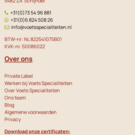
5482 ZA Schijndel
+31(0)73 54 96 881
+31(0)6 824 508 26
info@voetsspecialiteiten.nl
BTW-nr: NL 822541075B01
KVK-nr. 50086022
Over ons
Private Label
Werken bij Voets Specialiteiten
Over Voets Specialiteiten
Ons team
Blog
Algemene voorwaarden
Privacy
Download onze certificaten: