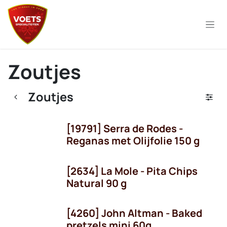
Overslaan naar inhoud
Zoutjes
Zoutjes
[19791] Serra de Rodes -
Niet voorradig
Reganas met Olijfolie 150 g
[2634] La Mole - Pita Chips
Natural 90 g
[4260] John Altman - Baked
pretzels mini 60g