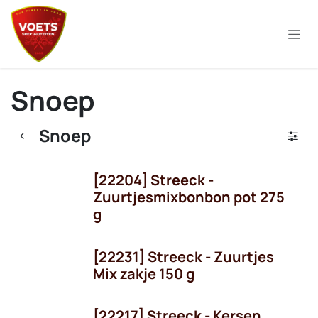
Overslaan naar inhoud
Snoep
Snoep
[22204] Streeck -
Zuurtjesmixbonbon pot 275
g
[22231] Streeck - Zuurtjes
Mix zakje 150 g
[22217] Streeck - Kersen