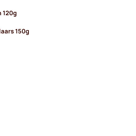
n 120g
laars 150g