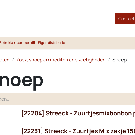
gina
Shop
Merken
Blog
Over ons
Service
Contact
Betrokken partner
Eigen distributie
cten
Koek, snoep en mediterrane zoetigheden
Snoep
noep
[22204] Streeck - Zuurtjesmixbonbon 
[22231] Streeck - Zuurtjes Mix zakje 15