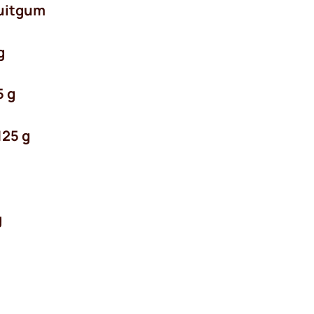
ruitgum
g
5 g
125 g
g