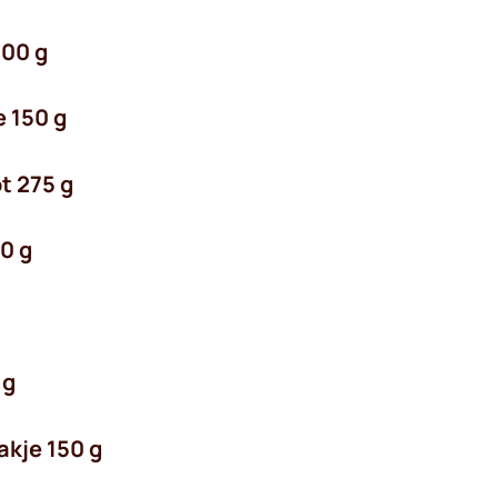
300 g
e 150 g
t 275 g
0 g
 g
akje 150 g