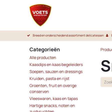
Overslaan naar inhoud
Startpa
Breed en onderscheidend assortiment delicatessen
Categorieën
Produ
Alle producten
S
Kaasdips en kaas begeleiders
Soepen, sauzen en dressings
Kruiden, pasta en rijst
Groenten, fruit en overige
conserven
Vleeswaren, kaas en tapas
Hartige snacks, noten en
zuidvruchten