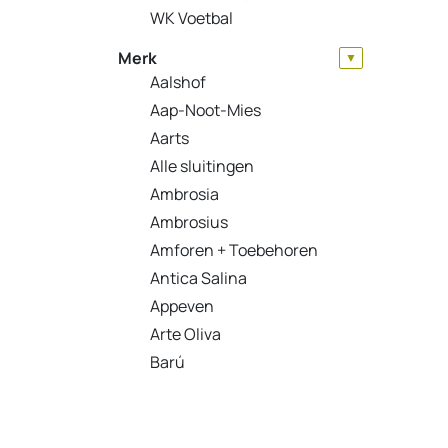
WK Voetbal
Merk
▼
Aalshof
Aap-Noot-Mies
Aarts
Alle sluitingen
Ambrosia
Ambrosius
Amforen + Toebehoren
Antica Salina
Appeven
Arte Oliva
Barú
BeemsterGarlic
Belfond
Betis