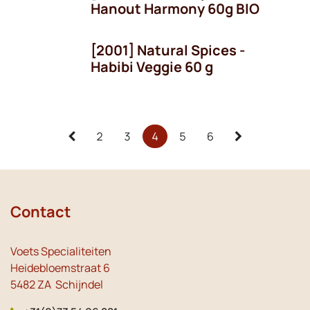
Hanout Harmony 60g BIO
[2001] Natural Spices -
OP = OP!
Habibi Veggie 60 g
2
3
4
5
6
Contact
Voets Specialiteiten
Heidebloemstraat 6
5482 ZA Schijndel