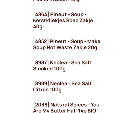
[4864] Pineut - Soup -
Seizoen
Kerstkliekjes Soep Zakje
40gr
[4852] Pineut - Soup - Make
OP = OP!
Soup Not Waste Zakje 20g
[8987] Neolea - Sea Salt
OP = OP!
Smoked 100g
[8989] Neolea - Sea Salt
OP = OP!
Citrus 100g
[2038] Natural Spices - You
Are My Butter Half 14g BIO