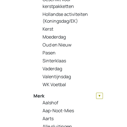
kerstpakketten
Hollandse activiteiten
(Koningsdag/EK)
Kerst
Moederdag
Oud en Nieuw
Pasen
Sinterklaas
Vaderdag
Valentijnsdag
WK Voetbal
Merk
▼
Aalshof
Aap-Noot-Mies
Aarts
Alle sluitingen