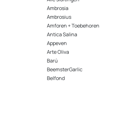
Ambrosia
Ambrosius
Amforen + Toebehoren
Antica Salina
Appeven
Arte Oliva
Barú
BeemsterGarlic
Belfond
Betis
Big Sam's
Bossche Wijnkopers
Bikkels
Boeremelk
Boerenbont
Boerken