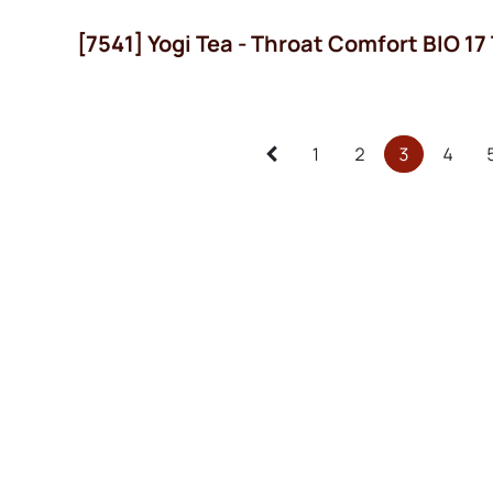
[7541] Yogi Tea - Throat Comfort BIO 17
1
2
3
4