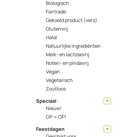
Biologisch
Fairtrade
Gekoeld product (vers)
Glutenvrij
Halal
Natuurlijke ingrediënten
Melk- en lactosevrij
OP =
Noten- en pindavrij
Vegan
Vegetarisch
Zoutloos
Speciaal
▼
Nieuw!
OP = OP!
Feestdagen
▼
Geschikt voor