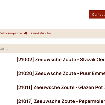
gina
Shop
Merken
Blog
Over ons
Service
Contact
Betrokken partner
Eigen distributie
[21002] Zeeuwsche Zoute - Stazak Ger
[21020] Zeeuwsche Zoute - Puur Emmer
[21011] Zeeuwsche Zoute - Glazen Pot 
[21017] Zeeuwsche Zoute - Pepermolen