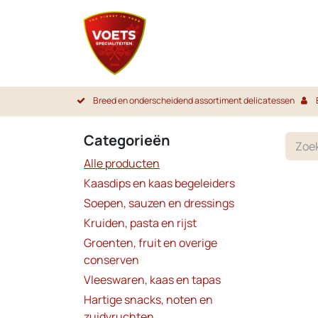
Overslaan naar inhoud
Startpa
Breed en onderscheidend assortiment delicatessen
Categorieën
Alle producten
Kaasdips en kaas begeleiders
Soepen, sauzen en dressings
Kruiden, pasta en rijst
Groenten, fruit en overige
conserven
Vleeswaren, kaas en tapas
Hartige snacks, noten en
zuidvruchten