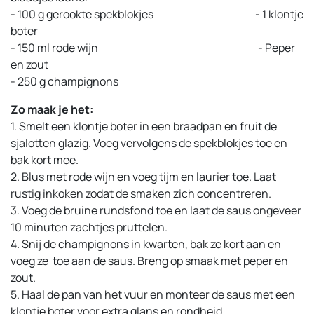
- 100 g gerookte spekblokjes
​- 1 klontje
boter
- 150 ml rode wijn
​- Peper
en zout
- 250 g champignons
Zo maak je het:
1. Smelt een klontje boter in een braadpan en fruit de
sjalotten glazig. Voeg vervolgens de spekblokjes toe en
bak kort mee.
2. Blus met rode wijn en voeg tijm en laurier toe. Laat
rustig inkoken zodat de smaken zich concentreren.
3. Voeg de bruine rundsfond toe en laat de saus ongeveer
10 minuten zachtjes pruttelen.
4. Snij de champignons in kwarten, bak ze kort aan en
voeg ze toe aan de saus. Breng op smaak met peper en
zout.
5. Haal de pan van het vuur en monteer de saus met een
klontje boter voor extra glans en rondheid.