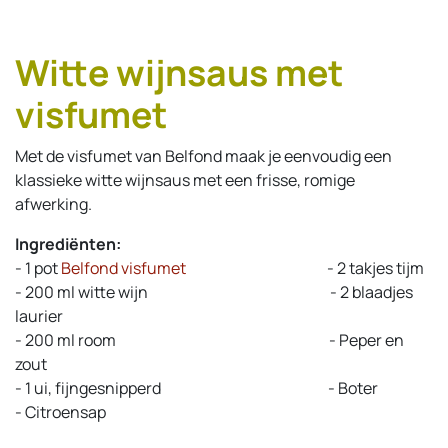
Witte wijnsaus met
visfumet
Met de visfumet van Belfond maak je eenvoudig een
klassieke witte wijnsaus met een frisse, romige
afwerking.
Ingrediënten:
- 1 pot
Belfond visfumet
​- 2 takjes tijm
- 200 ml witte wijn
​- 2 blaadjes
laurier
- 200 ml room
​- Peper en
zout
- 1 ui, fijngesnipperd
​- Boter
- Citroensap