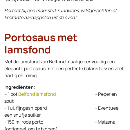
Perfect bij een mooi stuk rundvlees, wildgerechten of
krokante aardappelen uit de oven!
Portosaus met
lamsfond
Met de lamsfond van Belfond maak je eenvoudig een
elegante portosaus met een perfecte balans tussen zoet,
hartig en romig.
Ingrediënten:
-- 1 pot
Belfond lamsf​ond
​- Peper en
zout
- 1 ui, fijngesnipperd
​- Eventueel
een snufje suiker
- 150 ml rode porto
​- Maïzena
(optioneel, om te binden)