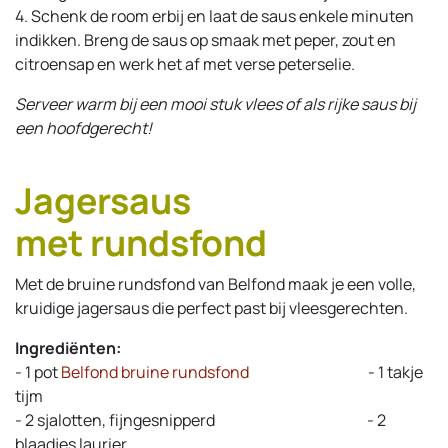
4. Schenk de room erbij en laat de saus enkele minuten
indikken. Breng de saus op smaak met peper, zout en
citroensap en werk het af met verse peterselie.
Serveer warm bij een mooi stuk vlees of als rijke saus bij
een hoofdgerecht!
Jagersaus
met rundsfond
Met de bruine rundsfond van Belfond maak je een volle,
kruidige jagersaus die perfect past bij vleesgerechten.
Ingrediënten:
- 1 pot
Belfond bruine rundsfond
​- 1 takje
tijm
- 2 sjalotten, fijngesnipperd
​- 2
blaadjes laurier