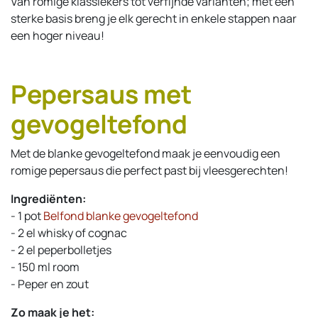
Van romige klassiekers tot verfijnde varianten; met een
sterke basis breng je elk gerecht in enkele stappen naar
een hoger niveau!
Pepersaus met
gevogeltefond
Met de blanke gevogeltefond maak je eenvoudig een
romige pepersaus die perfect past bij vleesgerechten!
Ingrediënten:
- 1 pot
Belfond blanke gevogeltefond
- 2 el whisky of cognac
- 2 el peperbolletjes
- 150 ml room
- Peper en zout
Zo maak je het: