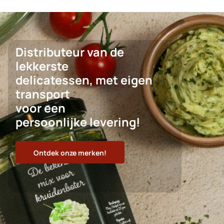
Distributeur van de
lekkerste
delicatessen, met eigen
transport
voor een
persoonlijke levering!
Ontdek onze merken!