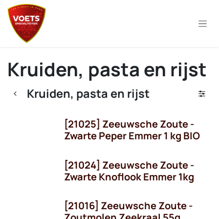
Overslaan naar inhoud
Kruiden, pasta en rijst
Kruiden, pasta en rijst
[21025] Zeeuwsche Zoute -
Zwarte Peper Emmer 1 kg BIO
[21024] Zeeuwsche Zoute -
Zwarte Knoflook Emmer 1kg
[21016] Zeeuwsche Zoute -
OP = OP!
Zoutmolen Zeekraal 55g