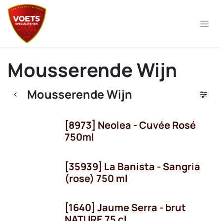
Overslaan naar inhoud
Mousserende Wijn
Mousserende Wijn
[8973] Neolea - Cuvée Rosé
OP = OP!
750ml
[35939] La Banista - Sangria
OP = OP!
(rose) 750 ml
[1640] Jaume Serra - brut
NATURE 75 cl