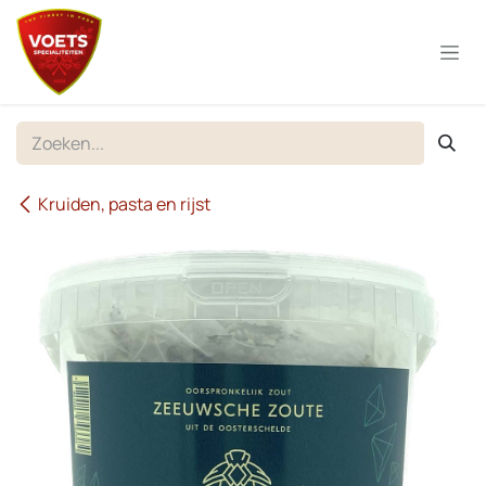
Overslaan naar inhoud
Kruiden, pasta en rijst