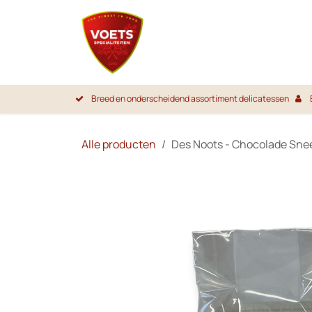
Overslaan naar inhoud
Startpa
Breed en onderscheidend assortiment delicatessen
Alle producten
Des Noots - Chocolade Sn