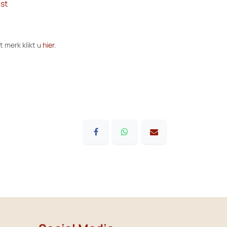
st
t merk klikt u
hier
.