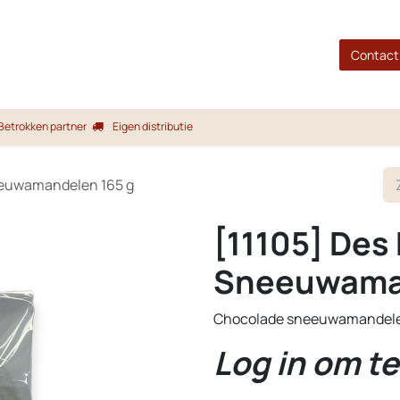
gina
Shop
Merken
Blog
Over ons
Service
Contact
Betrokken partner
Eigen distributie
eeuwamandelen 165 g
[11105] Des
Sneeuwaman
Chocolade sneeuwamandel
Log in om te