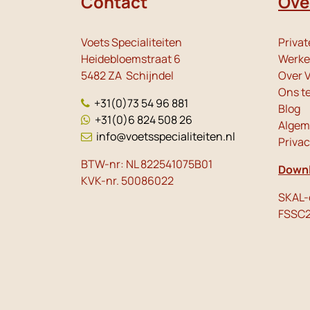
Contact
Ove
Voets Specialiteiten
Privat
Heidebloemstraat 6
Werken
5482 ZA Schijndel
Over V
Ons t
+31(0)73 54 96 881
Blog
+31(0)6 824 508 26
Algem
info@voetsspecialiteiten.nl
Priva
BTW-nr: NL 822541075B01
Downl
KVK-nr. 50086022
SKAL-c
FSSC