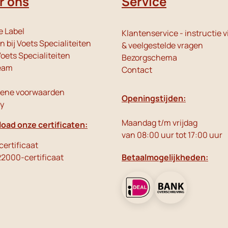
r ons
Service
e Label
Klantenservice - instructie v
 bij Voets Specialiteiten
& veelgestelde vragen
oets Specialiteiten
Bezorgschema
eam
Contact
ene voorwaarden
Openingstijden:
cy
Maandag t/m vrijdag
oad onze certificaten:
van 08:00 uur tot 17:00 uur
ertificaat
22000-certificaat
Betaalmogelijkheden: