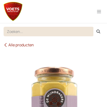
Overslaan naar inhoud
Alle producten