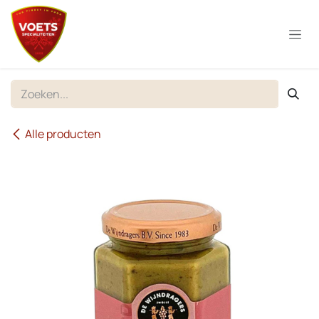
Overslaan naar inhoud
Alle producten