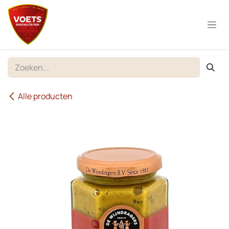
Overslaan naar inhoud
Alle producten