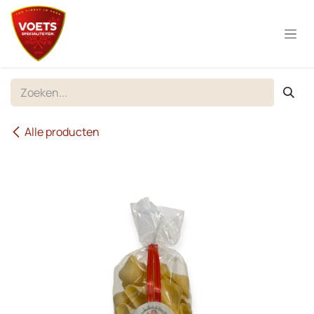
Overslaan naar inhoud
Alle producten