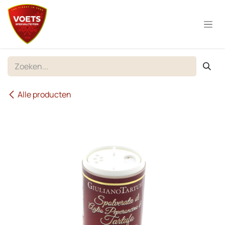
Overslaan naar inhoud
Alle producten