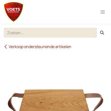
Overslaan naar inhoud
Verkoop ondersteunende artikelen