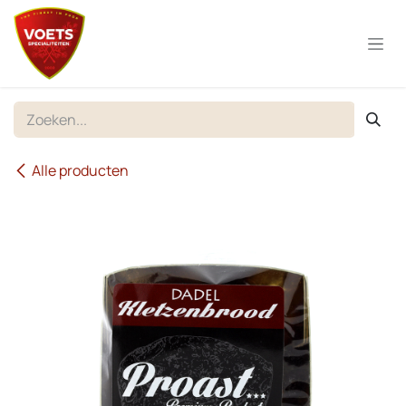
Overslaan naar inhoud
Alle producten