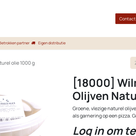
gina
Shop
Merken
Blog
Over ons
Service
Contact
Betrokken partner
Eigen distributie
urel olie 1000 g
[18000] Wil
Olijven Natu
Groene, vlezige naturel olijven
als garnering op een pizza. 
Log in om te