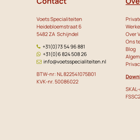
Contact
Ove
Voets Specialiteiten
Privat
Heidebloemstraat 6
Werken
5482 ZA Schijndel
Over V
Ons t
+31(0)73 54 96 881
Blog
+31(0)6 824 508 26
Algem
info@voetsspecialiteiten.nl
Priva
BTW-nr: NL 822541075B01
Downl
KVK-nr. 50086022
SKAL-c
FSSC