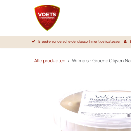
Overslaan naar inhoud
Startpa
Breed en onderscheidend assortiment delicatessen
Alle producten
Wilma's - Groene Olijven Nat