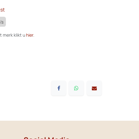
st
's
t merk klikt u
hier
.