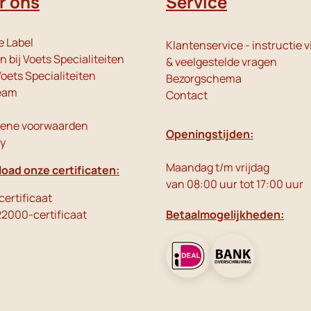
r ons
Service
e Label
Klantenservice - instructie v
 bij Voets Specialiteiten
& veelgestelde vragen
oets Specialiteiten
Bezorgschema
eam
Contact
ene voorwaarden
Openingstijden:
cy
Maandag t/m vrijdag
oad onze certificaten:
van 08:00 uur tot 17:00 uur
ertificaat
22000-certificaat
Betaalmogelijkheden: