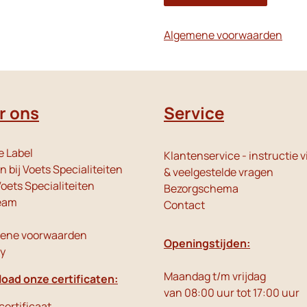
Algemene voorwaarden
r ons
Service
e Label
Klantenservice - instructie v
 bij Voets Specialiteiten
& veelgestelde vragen
oets Specialiteiten
Bezorgschema
eam
Contact
ene voorwaarden
Openingstijden:
cy
Maandag t/m vrijdag
oad onze certificaten:
van 08:00 uur tot 17:00 uur
ertificaat