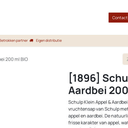
gina
Shop
Merken
Blog
Over ons
Service
Contact
Betrokken partner
Eigen distributie
bei 200 ml BIO
[1896] Schul
Aardbei 200
Schulp Klein Appel & Aardbei
vruchtensap van Schulp met 
appel en aardbei. De natuurli
frisse karakter van appel, w