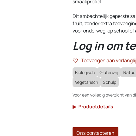
smaakprofiel.
Dit ambachtelijk geperste sa
fruit, zonder extra toevoegi
voor onderweg, op school of 
Log in om te
Toevoegen aan verlanglij
Biologisch
Glutenvrij
Natuur
Vegetarisch
Schulp
Voor een volledig overzicht van di
▶
Productdetails
Ons contacteren