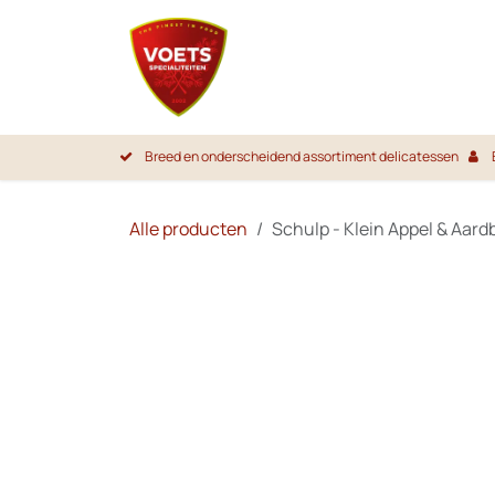
Overslaan naar inhoud
Startpa
Breed en onderscheidend assortiment delicatessen
Alle producten
Schulp - Klein Appel & Aard