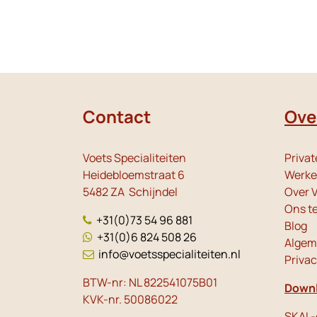
Contact
Ove
Voets Specialiteiten
Privat
Heidebloemstraat 6
Werken
5482 ZA Schijndel
Over V
Ons t
+31(0)73 54 96 881
Blog
+31(0)6 824 508 26
Algem
info@voetsspecialiteiten.nl
Priva
BTW-nr: NL 822541075B01
Downl
KVK-nr. 50086022
SKAL-c