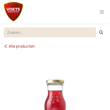
Overslaan naar inhoud
Alle producten