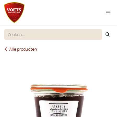
Overslaan naar inhoud
Alle producten