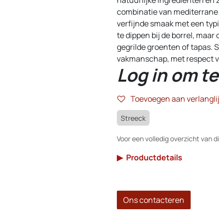
combinatie van mediterrane k
verfijnde smaak met een typi
te dippen bij de borrel, maa
gegrilde groenten of tapas. S
vakmanschap, met respect vo
Log in om te
Toevoegen aan verlanglij
Streeck
Voor een volledig overzicht van di
▶
Productdetails
Ons contacteren