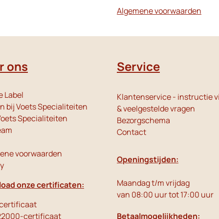
Algemene voorwaarden
r ons
Service
e Label
Klantenservice - instructie v
 bij Voets Specialiteiten
& veelgestelde vragen
oets Specialiteiten
Bezorgschema
eam
Contact
ene voorwaarden
Openingstijden:
cy
Maandag t/m vrijdag
oad onze certificaten:
van 08:00 uur tot 17:00 uur
ertificaat
22000-certificaat
Betaalmogelijkheden: