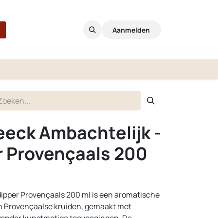
Aanmelden
eeck Ambachtelijk -
 Provençaals 200
ipper Provençaals 200 ml is een aromatische
n Provençaalse kruiden, gemaakt met
 zonder kunstmatige toevoegingen. De