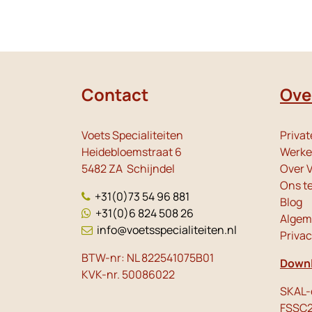
Contact
Ove
Voets Specialiteiten
Privat
Heidebloemstraat 6
Werken
5482 ZA Schijndel
Over V
Ons t
+31(0)73 54 96 881
Blog
+31(0)6 824 508 26
Algem
info@voetsspecialiteiten.nl
Priva
BTW-nr: NL 822541075B01
Downl
KVK-nr. 50086022
SKAL-c
FSSC