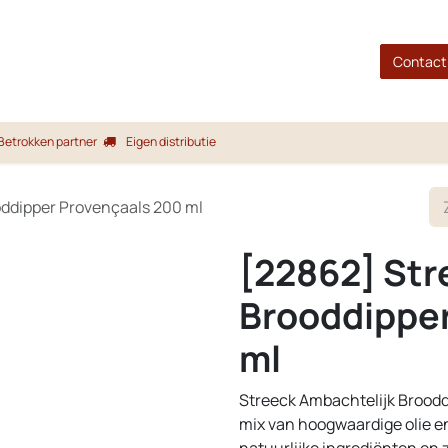
gina
Shop
Merken
Blog
Over ons
Service
Contact
Betrokken partner
Eigen distributie
oddipper Provençaals 200 ml
[22862] Str
Brooddipper
ml
Streeck Ambachtelijk Broodd
mix van hoogwaardige olie e
natuurlijke ingrediënten en