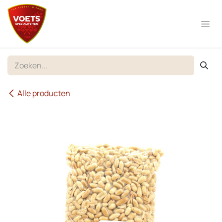
Overslaan naar inhoud
Alle producten