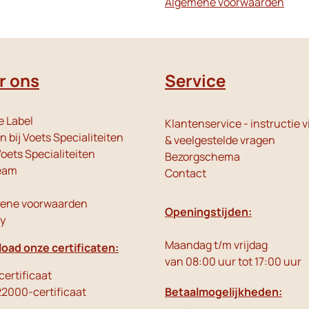
Algemene voorwaarden
r ons
Service
e Label
Klantenservice - instructie v
 bij Voets Specialiteiten
& veelgestelde vragen
oets Specialiteiten
Bezorgschema
eam
Contact
ene voorwaarden
Openingstijden:
cy
Maandag t/m vrijdag
oad onze certificaten:
van 08:00 uur tot 17:00 uur
ertificaat
22000-certificaat
Betaalmogelijkheden: