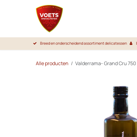
Overslaan naar inhoud
Startpa
Breed en onderscheidend assortiment delicatessen
Alle producten
Valderrama- Grand Cru 750