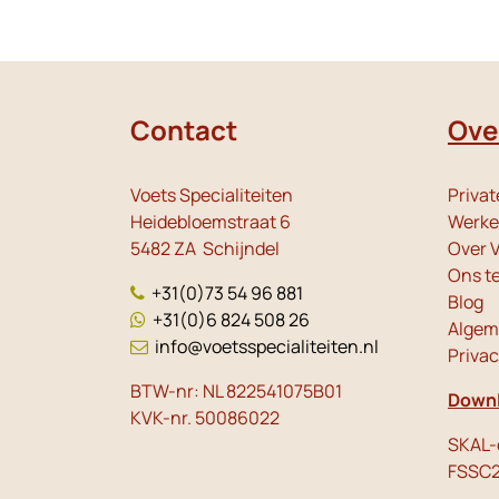
Contact
Ove
Voets Specialiteiten
Privat
Heidebloemstraat 6
Werken
5482 ZA Schijndel
Over V
Ons t
+31(0)73 54 96 881
Blog
+31(0)6 824 508 26
Algem
info@voetsspecialiteiten.nl
Priva
BTW-nr: NL 822541075B01
Downl
KVK-nr. 50086022
SKAL-c
FSSC