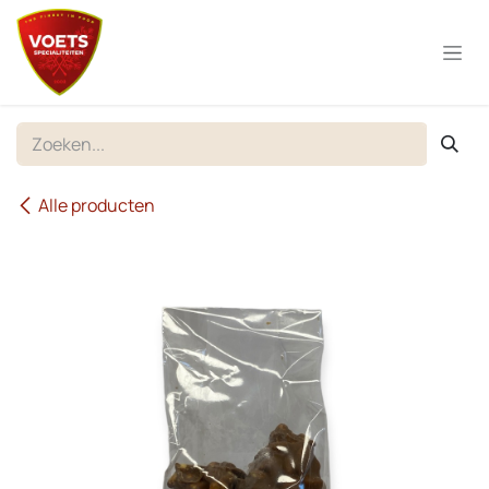
Overslaan naar inhoud
Alle producten