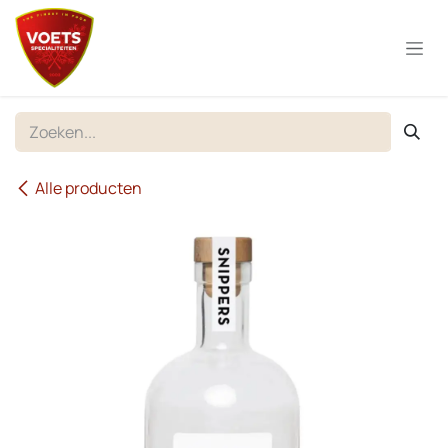
Overslaan naar inhoud
Alle producten