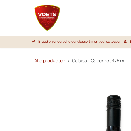
Overslaan naar inhoud
Startpa
Breed en onderscheidend assortiment delicatessen
Alle producten
Ca'sisa - Cabernet 375 ml