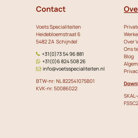
Contact
Ove
Voets Specialiteiten
Privat
Heidebloemstraat 6
Werken
5482 ZA Schijndel
Over V
Ons t
+31(0)73 54 96 881
Blog
+31(0)6 824 508 26
Algem
info@voetsspecialiteiten.nl
Priva
BTW-nr: NL 822541075B01
Downl
KVK-nr. 50086022
SKAL-c
FSSC