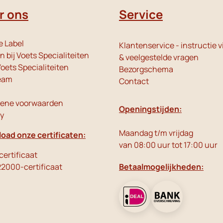
r ons
Service
e Label
Klantenservice - instructie v
 bij Voets Specialiteiten
& veelgestelde vragen
oets Specialiteiten
Bezorgschema
eam
Contact
ene voorwaarden
Openingstijden:
cy
Maandag t/m vrijdag
oad onze certificaten:
van 08:00 uur tot 17:00 uur
ertificaat
22000-certificaat
Betaalmogelijkheden: