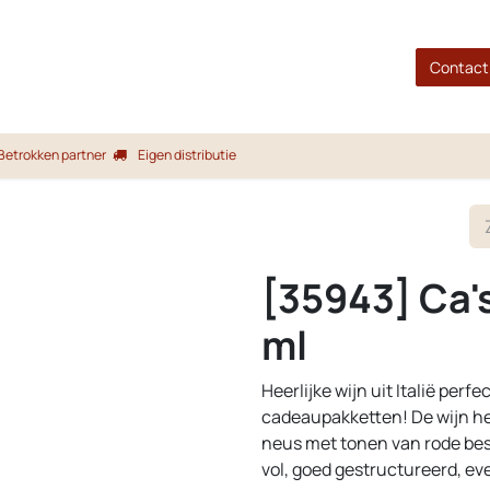
gina
Shop
Merken
Blog
Over ons
Service
Contact
Betrokken partner
Eigen distributie
[35943] Ca'
ml
Heerlijke wijn uit Italië perf
cadeaupakketten! De wijn hee
neus met tonen van rode bess
vol, goed gestructureerd, e