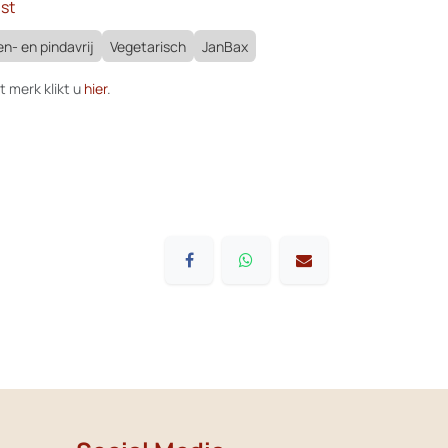
st
n- en pindavrij
Vegetarisch
JanBax
t merk klikt u
hier
.