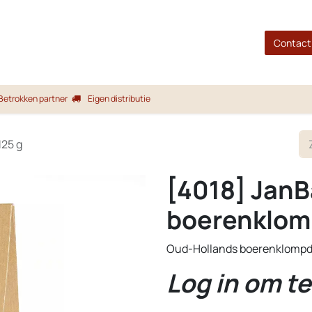
gina
Shop
Merken
Blog
Over ons
Service
Contact
Betrokken partner
Eigen distributie
125 g
[4018] JanB
boerenklom
Oud-Hollands boerenklompd
Log in om te