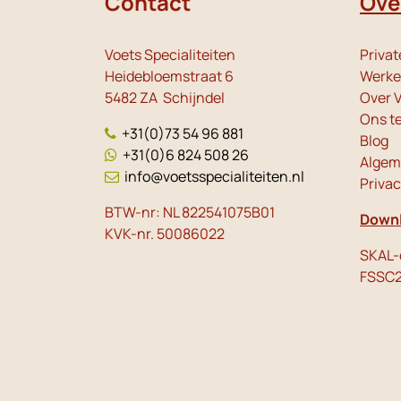
Contact
Ove
Voets Specialiteiten
Privat
Heidebloemstraat 6
Werken
5482 ZA Schijndel
Over V
Ons t
+31(0)73 54 96 881
Blog
+31(0)6 824 508 26
Algem
info@voetsspecialiteiten.nl
Priva
BTW-nr: NL 822541075B01
Downl
KVK-nr. 50086022
SKAL-c
FSSC