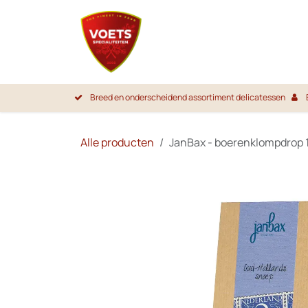
Overslaan naar inhoud
Startpa
Breed en onderscheidend assortiment delicatessen
Alle producten
JanBax - boerenklompdrop 