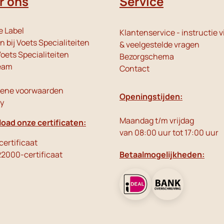
r ons
Service
e Label
Klantenservice - instructie v
 bij Voets Specialiteiten
& veelgestelde vragen
oets Specialiteiten
Bezorgschema
eam
Contact
ene voorwaarden
Openingstijden:
cy
Maandag t/m vrijdag
oad onze certificaten:
van 08:00 uur tot 17:00 uur
ertificaat
22000-certificaat
Betaalmogelijkheden: