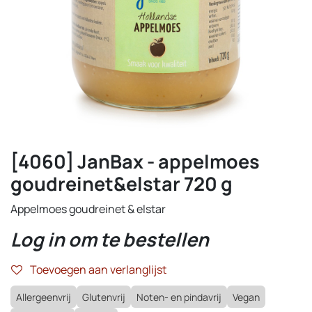
[4060] JanBax - appelmoes
goudreinet&elstar 720 g
Appelmoes goudreinet & elstar
Log in om te bestellen
Toevoegen aan verlanglijst
Allergeenvrij
Glutenvrij
Noten- en pindavrij
Vegan