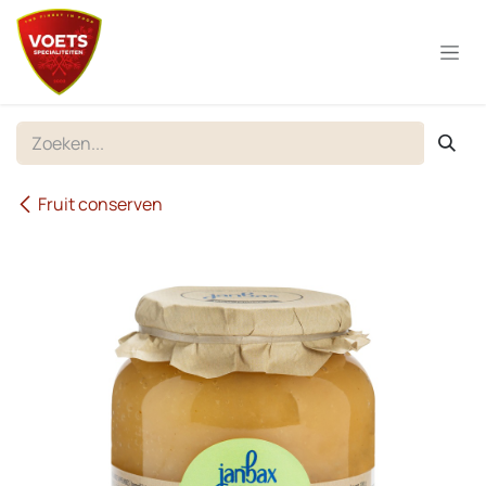
Overslaan naar inhoud
Fruit conserven