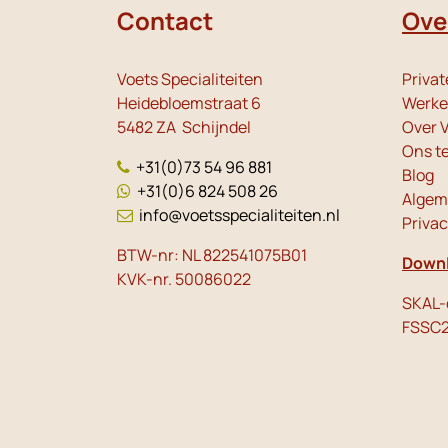
Contact
Ove
Voets Specialiteiten
Privat
Heidebloemstraat 6
Werken
5482 ZA Schijndel
Over V
Ons t
+31(0)73 54 96 881
Blog
+31(0)6 824 508 26
Algem
info@voetsspecialiteiten.nl
Priva
BTW-nr: NL 822541075B01
Downl
KVK-nr. 50086022
SKAL-c
FSSC