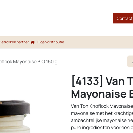
gina
Shop
Merken
Blog
Over ons
Service
Contact
Betrokken partner
Eigen distributie
flook Mayonaise BIO 160 g
[4133] Van 
Mayonaise B
Van Ton Knoflook Mayonaise B
mayonaise met het krachtige 
ambachtelijke mayonaise hee
pure ingrediënten voor een eer