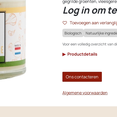
gegrilde groenten, vleesgerec
Log in om te
Toevoegen aan verlanglij
Biologisch
Natuurlijke ingred
Voor een volledig overzicht van di
▶
Productdetails
Ons contacteren
Algemene voorwaarden