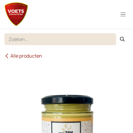
Overslaan naar inhoud
Alle producten