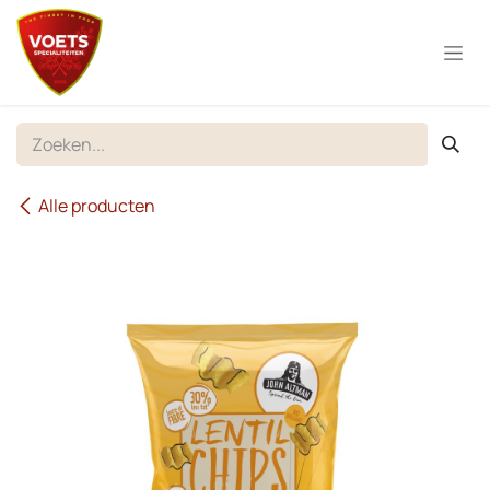
Overslaan naar inhoud
Alle producten