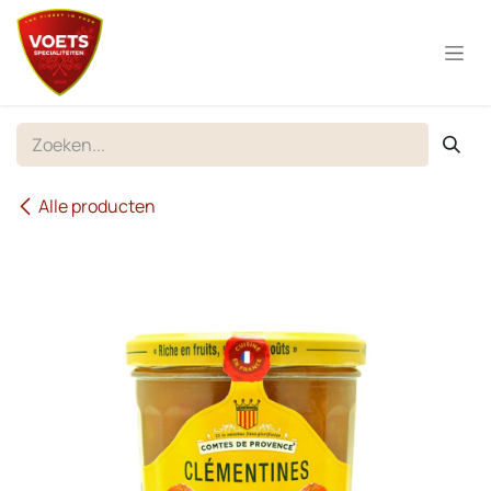
Overslaan naar inhoud
Alle producten