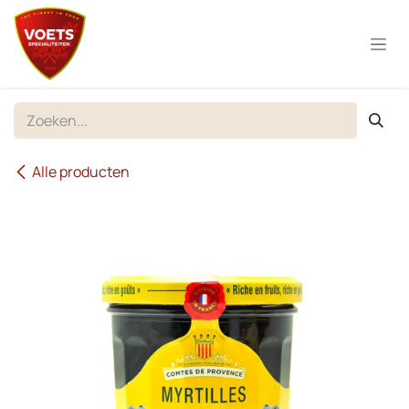
Overslaan naar inhoud
Alle producten