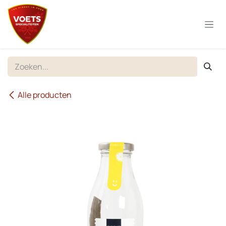
Overslaan naar inhoud
Alle producten