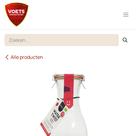
Overslaan naar inhoud
Alle producten