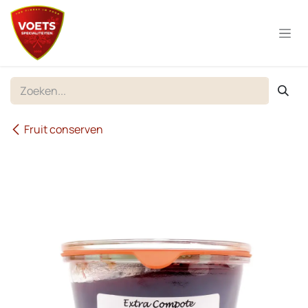
Overslaan naar inhoud
Fruit conserven