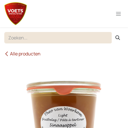
Overslaan naar inhoud
Alle producten