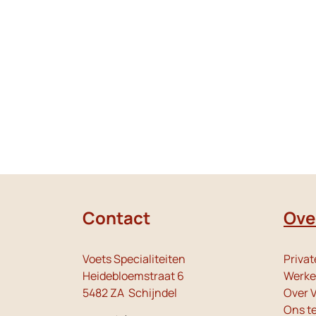
Contact
Ove
Voets Specialiteiten
Privat
Heidebloemstraat 6
Werken
5482 ZA Schijndel
Over V
Ons t