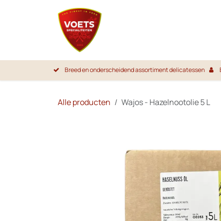
Overslaan naar inhoud
Startpa
Breed en onderscheidend assortiment delicatessen
Alle producten
Wajos - Hazelnootolie 5 L