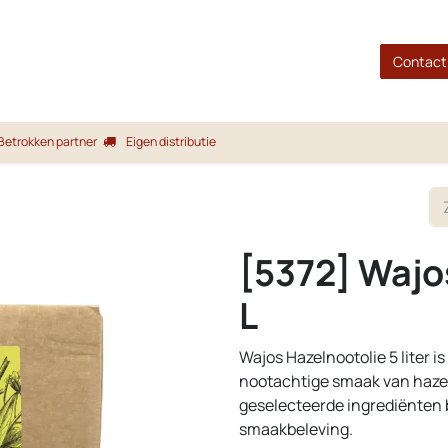
gina
Shop
Merken
Blog
Over ons
Service
Contact
Betrokken partner
Eigen distributie
[5372] Wajo
L
Wajos Hazelnootolie 5 liter i
nootachtige smaak van hazel
geselecteerde ingrediënten b
smaakbeleving.