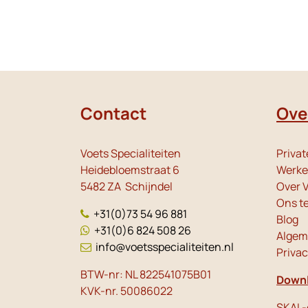
Contact
Ove
Voets Specialiteiten
Privat
Heidebloemstraat 6
Werken
5482 ZA Schijndel
Over V
Ons t
+31(0)73 54 96 881
Blog
+31(0)6 824 508 26
Algem
info@voetsspecialiteiten.nl
Priva
BTW-nr: NL 822541075B01
Downl
KVK-nr. 50086022
SKAL-c