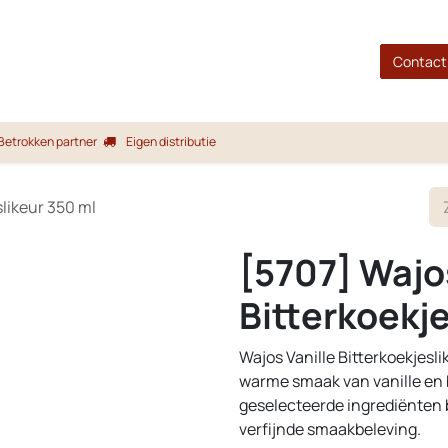
gina
Shop
Merken
Blog
Over ons
Service
Contact
Betrokken partner
Eigen distributie
slikeur 350 ml
[5707] Wajos
Bitterkoekje
Wajos Vanille Bitterkoekjeslik
warme smaak van vanille en b
geselecteerde ingrediënten b
verfijnde smaakbeleving.