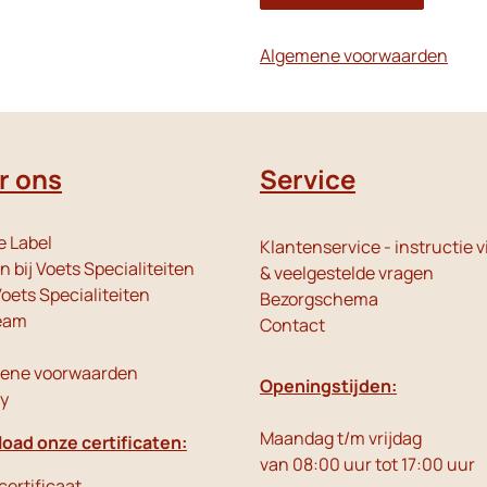
Algemene voorwaarden
r ons
Service
e Label
Klantenservice - instructie v
 bij Voets Specialiteiten
& veelgestelde vragen
oets Specialiteiten
Bezorgschema
eam
Contact
ene voorwaarden
Openingstijden:
cy
Maandag t/m vrijdag
oad onze certificaten:
van 08:00 uur tot 17:00 uur
ertificaat