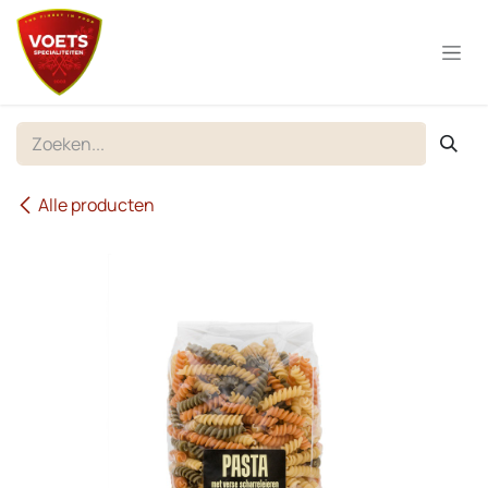
Overslaan naar inhoud
Alle producten