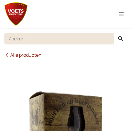
Overslaan naar inhoud
Alle producten