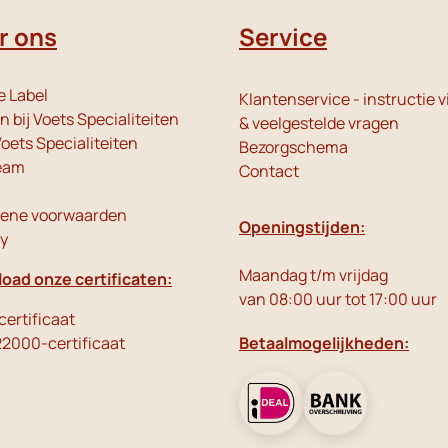
r ons
Service
e Label
Klantenservice - instructie v
 bij Voets Specialiteiten
& veelgestelde vragen
oets Specialiteiten
Bezorgschema
eam
Contact
ene voorwaarden
Openingstijden:
cy
Maandag t/m vrijdag
oad onze certificaten:
van 08:00 uur tot 17:00 uur
ertificaat
22000-certificaat
Betaalmogelijkheden: