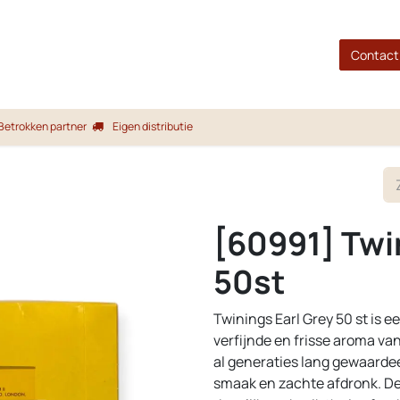
gina
Shop
Merken
Blog
Over ons
Service
Contact
Betrokken partner
Eigen distributie
[60991] Twin
50st
Twinings Earl Grey 50 st is 
verfijnde en frisse aroma v
al generaties lang gewaardee
smaak en zachte afdronk. De 