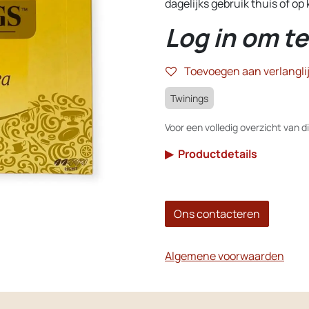
dagelijks gebruik thuis of op
Log in om te
Toevoegen aan verlanglij
Twinings
Voor een volledig overzicht van di
▶
Productdetails
Ons contacteren
Algemene voorwaarden