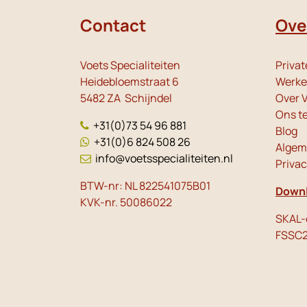
Contact
Ove
Voets Specialiteiten
Privat
Heidebloemstraat 6
Werken
5482 ZA Schijndel
Over V
Ons t
+31(0)73 54 96 881
Blog
+31(0)6 824 508 26
Algem
info@voetsspecialiteiten.nl
Priva
BTW-nr: NL 822541075B01
Downl
KVK-nr. 50086022
SKAL-c
FSSC