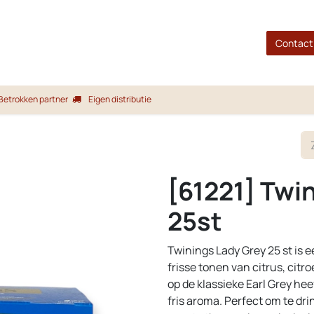
gina
Shop
Merken
Blog
Over ons
Service
Contact
Betrokken partner
Eigen distributie
[61221] Twi
25st
Twinings Lady Grey 25 st is 
frisse tonen van citrus, citr
op de klassieke Earl Grey hee
fris aroma. Perfect om te dr