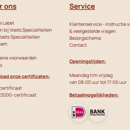
r ons
Service
e Label
Klantenservice - instructie v
 bij Voets Specialiteiten
& veelgestelde vragen
oets Specialiteiten
Bezorgschema
eam
Contact
ene voorwaarden
Openingstijden:
cy
Maandag t/m vrijdag
oad onze certificaten:
van 08:00 uur tot 17:00 uur
ertificaat
22000-certificaat
Betaalmogelijkheden: