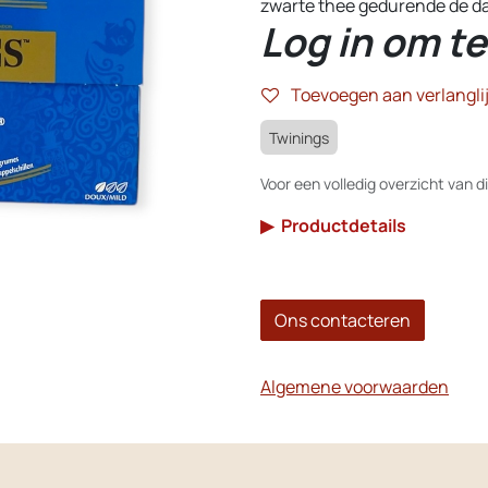
zwarte thee gedurende de d
Log in om te
Toevoegen aan verlanglij
Twinings
Voor een volledig overzicht van di
▶
Productdetails
Ons contacteren
Algemene voorwaarden