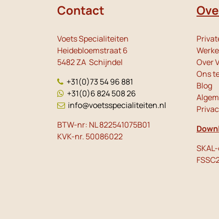
Contact
Ove
Voets Specialiteiten
Privat
Heidebloemstraat 6
Werken
5482 ZA Schijndel
Over V
Ons t
+31(0)73 54 96 881
Blog
+31(0)6 824 508 26
Algem
info@voetsspecialiteiten.nl
Priva
BTW-nr: NL 822541075B01
Downl
KVK-nr. 50086022
SKAL-c
FSSC